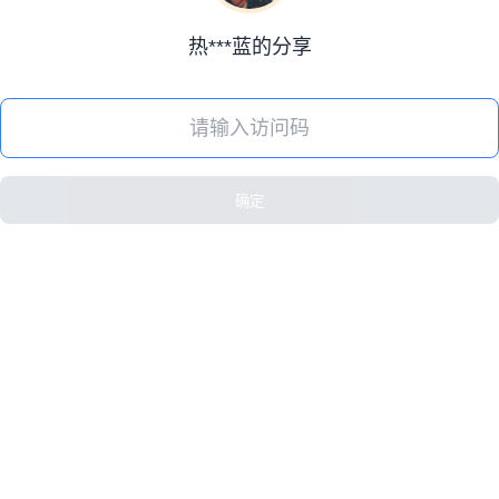
热***蓝的分享
确定