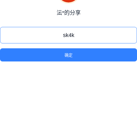
沄*的分享
确定