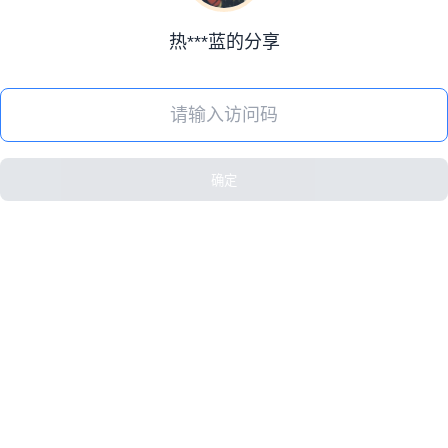
热***蓝的分享
确定