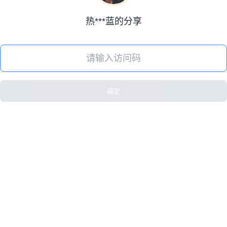
热***蓝的分享
确定